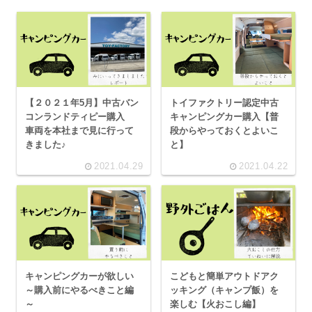
【２０２１年5月】中古バン
トイファクトリー認定中古
コンランドティピー購入
キャンピングカー購入【普
車両を本社まで見に行って
段からやっておくとよいこ
きました♪
と】
2021.04.29
2021.04.22
キャンピングカーが欲しい
こどもと簡単アウトドアク
～購入前にやるべきこと編
ッキング（キャンプ飯）を
～
楽しむ【火おこし編】