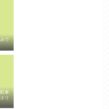
込みで
い駐車
他エリ