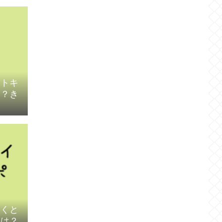
ートキ
は？き
いくと
泊は？