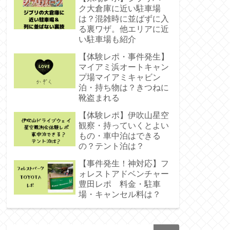
ク大倉庫に近い駐車場
は？混雑時に並ばずに入
る裏ワザ。他エリアに近
い駐車場も紹介
【体験レポ・事件発生】
マイアミ浜オートキャン
プ場マイアミキャビン
泊・持ち物は？きつねに
靴盗まれる
【体験レポ】伊吹山星空
観察・持っていくとよい
もの・車中泊はできる
の？テント泊は？
【事件発生！神対応】フ
ォレストアドベンチャー
豊田レポ 料金・駐車
場・キャンセル料は？