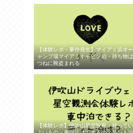
【体験レポ・事件発生】マイアミ浜オ
ャンプ場マイアミキャビン泊・持ち物
つねに靴盗まれる
【体験レポ】伊吹山星空観察・持って
よいもの・車中泊はできるの？テント