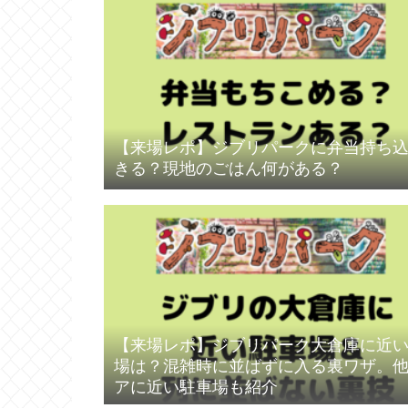
【来場レポ】ジブリパークに弁当持ち
きる？現地のごはん何がある？
【来場レポ】ジブリパーク大倉庫に近
場は？混雑時に並ばずに入る裏ワザ。
アに近い駐車場も紹介