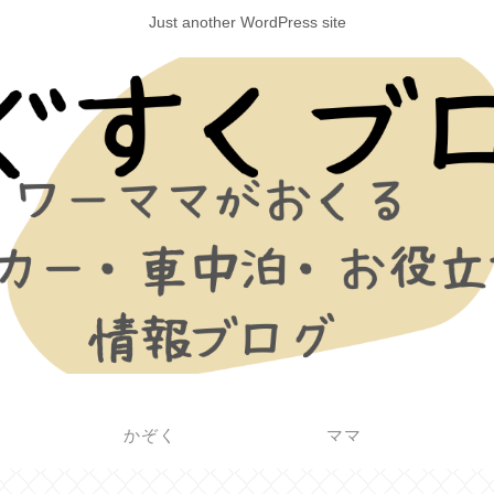
Just another WordPress site
かぞく
ママ